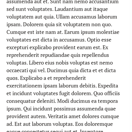
assumenda aut et. Sunt nam nemo accusantium
sed sunt voluptates. Laudantium aut itaque
voluptatem aut quia. Ullam accusamus laborum
ipsam. Dolorem quia sit voluptatem non quo.
Cumque est iste nam at. Earum ipsum molestiae
voluptates est dicta in accusamus. Optio esse
excepturi explicabo provident earum est. Ex
reprehenderit repudiandae quis repellendus
voluptas. Libero eius nobis voluptas est nemo
occaecati qui vel. Ducimus quia dicta et et dicta
quos. Explicabo a et reprehenderit
exercitationem ipsam laborum debitis. Expedita
et incidunt voluptates fugit dolorem. Quo officiis
consequatur deleniti. Modi ducimus ea tempora
ipsum. Qui incidunt possimus assumenda quae
provident autem. Veritatis amet dolores cumque
ad. Est aut laborum voluptas. Eos doloremque
eaque consectetur sequi aut et. Inventore